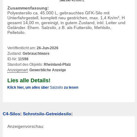
Salzsilo
45.000 L
Zusammenfassung:
Polyestersilo ca. 45.000 L, gebrauchtes GFK-Silo mit
Unterfahrgestell, komplett neu gestrichen, max. 1,4 Kn/m³, H
gesamt 14,00 m, gereinigt, in gutem Zustand, inkl. Leiter und
Geländer. Ehem.
Salzsilo
, z.B. als Futtersilo, Mehlsilo,
Pelletsilo.
Veröffentlicht am:
26-Jun-2026
Zustand:
Gebrauchtware
ID-Nr:
11598
Standort des Objekts:
Rheinland-Pfalz
Anzeigenart
:
Gewerbliche Anzeige
Lies alle Details!
Klick hier, um alles über
Salzsilo
zu lesen
C4-Silos
:
Schrotsilo-Getreidesilo
:
Anzeigenvorschau: